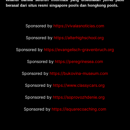
berasal dari situs resmi singapore pools dan hongkong pools.
Sponsored by
https://vivalasnoticias.com
Sponsored by
https://alterhighschool.org
Sponsored by
https://evangelisch-gravenbruch.org
Sponsored by
https://peregrinesea.com
Sponsored by
https://bukovina-museum.com
Sponsored by
https://www.classycars.org
Sponsored by
https://soprovozhdenie.org
Sponsored by
https://isquarecoaching.com