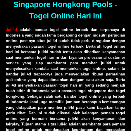
Singapore Hongkong Pools -
Togel Online Hari Ini
Juli4d
adalah bandar togel online terbaik dan terpercaya di
Indonesia yang sudah lama bergabung dengan indsutri perjudian
online. pastinya situs juli4d sudah tidak perlu diragukan dengan
menyediakan pasaran togel online terbaik. Bertaruh togel online
hari ini bersama juli4d sudah tentu akan diberikan kenyamanan
saat memainkan togel hari ni dari layanan professional customer
service yang siap membantu para member juli4d untuk
menyelesaikan kendala saat memainkan togel online. selain itu
bandar juli4d terpercaya juga menyediakan ribuan permainan
judi online yang dapat dimainkan dengam satu akun saja. Serta
juli4d menyediakan pasaran togel hari ini yang sedang menjadi
buah bibir di Indonesia yaitu pasaran togel singapore dan togel
hongkong. Sebagai salah satu bandar togel online yang terbaik
di Indonesia kami juga memiliki jaminan berapapun kemenangan
yang didapatkan para member juli4d pasti kami bayarkan tanpa
perlu ribet. Dan ini sudah dikenal oleh kalangan pemain togel
online yang bermain bersama juli4d akan kenyamanan dan
fairplay. Tujuan utama situs juli4d adalah membantu para pemain
togel online untuk mendapatkan keuntungan dan merasakan